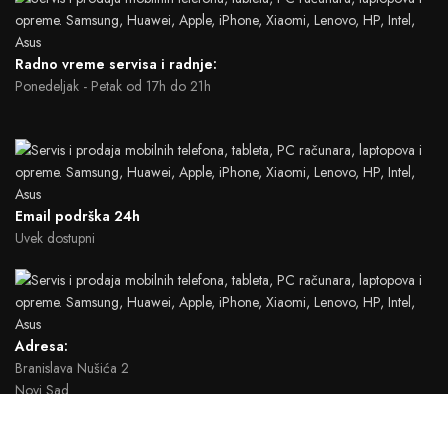
Radno vreme servisa i radnje:
Ponedeljak - Petak od 17h do 21h
Email podrška 24h
Uvek dostupni
Adresa:
Branislava Nušića 2
Novi Sad
2022 CREATED BY
MOD UP STUDIO
. FULL SERVICE