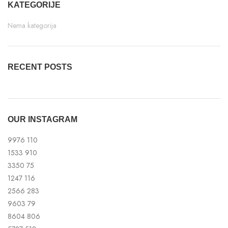
KATEGORIJE
Nema kategorija
RECENT POSTS
OUR INSTAGRAM
9976
110
1533
910
3350
75
1247
116
2566
283
9603
79
8604
806