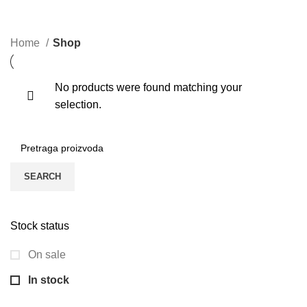
MOBILNI TELEFONI
PC RAČUNARI
TABLETI
0 Products
0 Products
0 Products
Home
Shop
No products were found matching your
selection.
SEARCH
Stock status
On sale
In stock