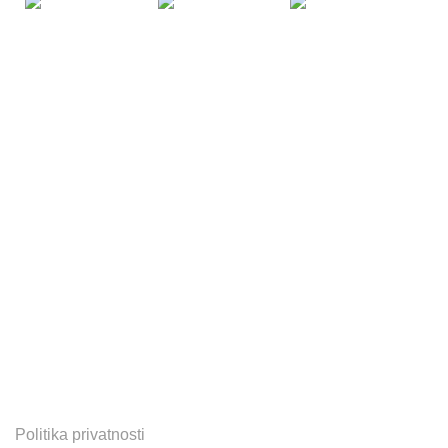
Zapratite nas na:
Korisni linkovi:
Politika privatnosti