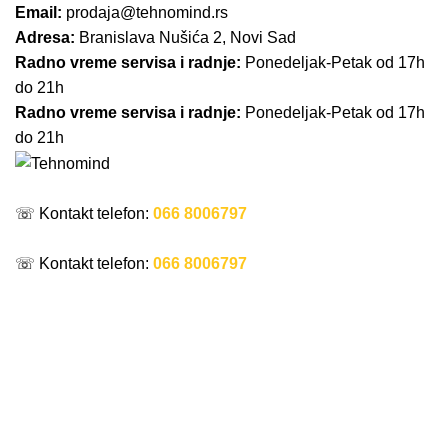
Email:
prodaja@tehnomind.rs
Adresa:
Branislava Nušića 2, Novi Sad
Radno vreme servisa i radnje:
Ponedeljak-Petak od 17h
do 21h
Radno vreme servisa i radnje:
Ponedeljak-Petak od 17h
do 21h
NASLOVNA
SERVIS
O NAMA
KONTAKT
☏ Kontakt telefon:
066 8006797
☏ Kontakt telefon:
066 8006797
Shop
Categories
DELOVI
LAPTOP RAČUNARI
MASKE
0 Products
0 Products
0 Products