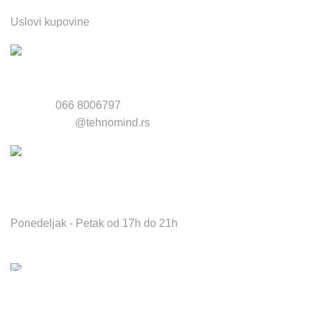
Uslovi kupovine
Telefon:
066 8006797
Email:
servis
@tehnomind.rs
Radno vreme servisa i radnje:
Ponedeljak - Petak od 17h do 21h